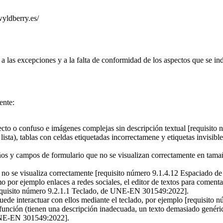
wyldberry.es/
 las excepciones y a la falta de conformidad de los aspectos que se in
ente:
rrecto o confuso e imágenes complejas sin descripción textual [requis
e lista), tablas con celdas etiquetadas incorrectamene y etiquetas invisi
ños y campos de formulario que no se visualizan correctamente en tama
nea no se visualiza correctamente [requisito número 9.1.4.12 Espaciad
o por ejemplo enlaces a redes sociales, el editor de textos para coment
[requisito número 9.2.1.1 Teclado, de UNE-EN 301549:2022].
puede interactuar con ellos mediante el teclado, por ejemplo [requisi
 función (tienen una descripción inadecuada, un texto demasiado genéri
 UNE-EN 301549:2022].