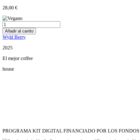
28,00
€
Vino
blanco
Añadir al carrito
Sauvignon
Wyld Berry
Blanc
DO
2025
Rueda
0,75L
El mejor coffee
cantidad
house
Restaurant Guru
PROGRAMA KIT DIGITAL FINANCIADO POR LOS FONDOS