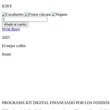
8,50
€
Nutella
vegana
Añadir al carrito
180ml
Wyld Berry
cantidad
2025
El mejor coffee
house
Restaurant Guru
PROGRAMA KIT DIGITAL FINANCIADO POR LOS FONDOS